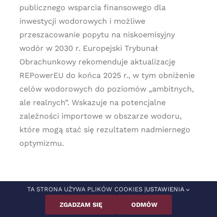
publicznego wsparcia finansowego dla
inwestycji wodorowych i możliwe
przeszacowanie popytu na niskoemisyjny
wodór w 2030 r. Europejski Trybunał
Obrachunkowy rekomenduje aktualizację
REPowerEU do końca 2025 r., w tym obniżenie
celów wodorowych do poziomów „ambitnych,
ale realnych”. Wskazuje na potencjalne
zależności importowe w obszarze wodoru,
które mogą stać się rezultatem nadmiernego
optymizmu.
TA STRONA UŻYWA PLIKÓW COOKIES |
USTAWIENIA
Adam Juszczak
ZGADZAM SIĘ
ODMÓW