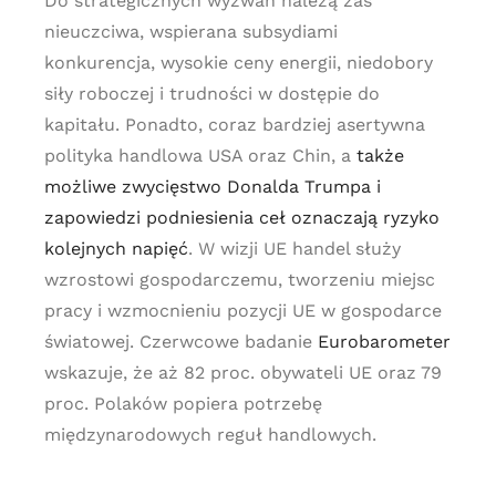
Do strategicznych wyzwań należą zaś
nieuczciwa, wspierana subsydiami
konkurencja, wysokie ceny energii, niedobory
siły roboczej i trudności w dostępie do
kapitału. Ponadto, coraz bardziej asertywna
polityka handlowa USA oraz Chin, a
także
możliwe zwycięstwo Donalda Trumpa i
zapowiedzi podniesienia ceł oznaczają ryzyko
kolejnych napięć
. W wizji UE handel służy
wzrostowi gospodarczemu, tworzeniu miejsc
pracy i wzmocnieniu pozycji UE w gospodarce
światowej. Czerwcowe badanie
Eurobarometer
wskazuje, że aż 82 proc. obywateli UE oraz 79
proc. Polaków popiera potrzebę
międzynarodowych reguł handlowych.