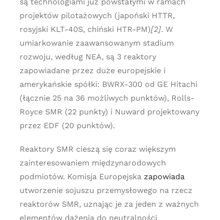
są technologiami już powstałymi w ramach
projektów pilotażowych (japoński HTTR,
rosyjski KLT-40S, chiński HTR-PM)
[2]
. W
umiarkowanie zaawansowanym stadium
rozwoju, według NEA, są 3 reaktory
zapowiadane przez duże europejskie i
amerykańskie spółki: BWRX-300 od GE Hitachi
(łącznie 25 na 36 możliwych punktów), Rolls-
Royce SMR (22 punkty) i Nuward projektowany
przez EDF (20 punktów).
Reaktory SMR cieszą się coraz większym
zainteresowaniem międzynarodowych
podmiotów. Komisja Europejska
zapowiada
utworzenie sojuszu przemysłowego na rzecz
reaktorów SMR, uznając je za jeden z ważnych
elementów dążenia do neutralności