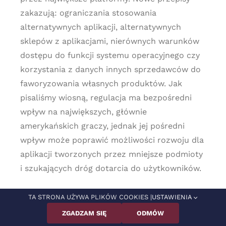
zakazują: ograniczania stosowania
alternatywnych aplikacji, alternatywnych
sklepów z aplikacjami, nierównych warunków
dostępu do funkcji systemu operacyjnego czy
korzystania z danych innych sprzedawców do
faworyzowania własnych produktów. Jak
pisaliśmy wiosną, regulacja ma bezpośredni
wpływ na największych, głównie
amerykańskich graczy, jednak jej pośredni
wpływ może poprawić możliwości rozwoju dla
aplikacji tworzonych przez mniejsze podmioty
i szukających dróg dotarcia do użytkowników.
Komisja Europejska w pierwszym etapie
TA STRONA UŻYWA PLIKÓW COOKIES |
USTAWIENIA
wskazała
6 przedsiębiorstw jako „strażników
ZGADZAM SIĘ
ODMÓW
dostępu” oraz 22 świadczone przez nie usługi,