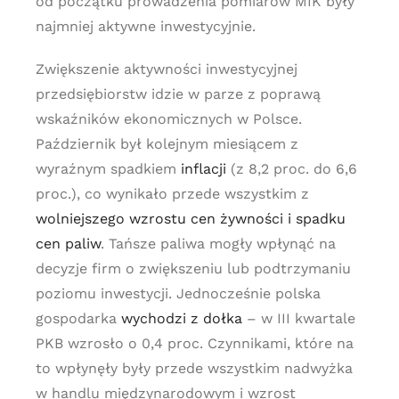
od początku prowadzenia pomiarów MIK były
najmniej aktywne inwestycyjnie.
Zwiększenie aktywności inwestycyjnej
przedsiębiorstw idzie w parze z poprawą
wskaźników ekonomicznych w Polsce.
Październik był kolejnym miesiącem z
wyraźnym spadkiem
inflacji
(z 8,2 proc. do 6,6
proc.), co wynikało przede wszystkim z
wolniejszego wzrostu cen żywności i spadku
cen paliw
. Tańsze paliwa mogły wpłynąć na
decyzje firm o zwiększeniu lub podtrzymaniu
poziomu inwestycji. Jednocześnie polska
gospodarka
wychodzi z dołka
– w III kwartale
PKB wzrosło o 0,4 proc. Czynnikami, które na
to wpłynęły były przede wszystkim nadwyżka
w handlu międzynarodowym i wzrost