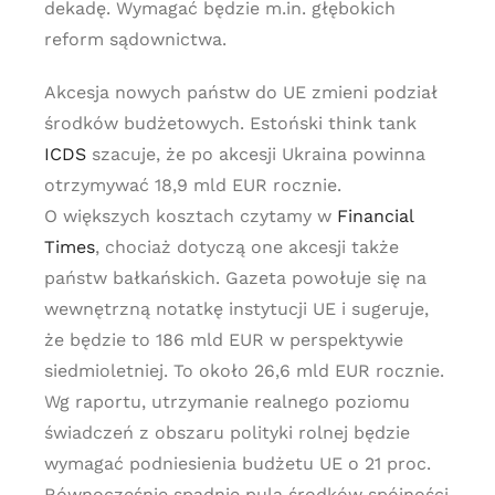
dekadę. Wymagać będzie m.in. głębokich
reform sądownictwa.
Akcesja nowych państw do UE zmieni podział
środków budżetowych. Estoński think tank
ICDS
szacuje, że po akcesji Ukraina powinna
otrzymywać 18,9 mld EUR rocznie.
O większych kosztach czytamy w
Financial
Times
, chociaż dotyczą one akcesji także
państw bałkańskich. Gazeta powołuje się na
wewnętrzną notatkę instytucji UE i sugeruje,
że będzie to 186 mld EUR w perspektywie
siedmioletniej. To około 26,6 mld EUR rocznie.
Wg raportu, utrzymanie realnego poziomu
świadczeń z obszaru polityki rolnej będzie
wymagać podniesienia budżetu UE o 21 proc.
Równocześnie spadnie pula środków spójności