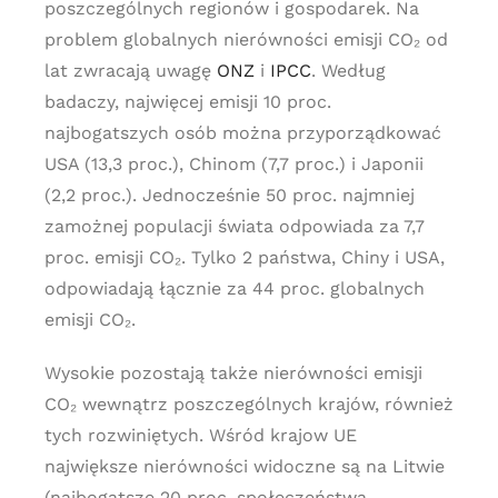
poszczególnych regionów i gospodarek. Na
problem globalnych nierówności emisji CO₂ od
lat zwracają uwagę
ONZ
i
IPCC
. Według
badaczy, najwięcej emisji 10 proc.
najbogatszych osób można przyporządkować
USA (13,3 proc.), Chinom (7,7 proc.) i Japonii
(2,2 proc.). Jednocześnie 50 proc. najmniej
zamożnej populacji świata odpowiada za 7,7
proc. emisji CO₂. Tylko 2 państwa, Chiny i USA,
odpowiadają łącznie za 44 proc. globalnych
emisji CO₂.
Wysokie pozostają także nierówności emisji
CO₂ wewnątrz poszczególnych krajów, również
tych rozwiniętych. Wśród krajow UE
największe nierówności widoczne są na Litwie
(najbogatsze 20 proc. społeczeństwa