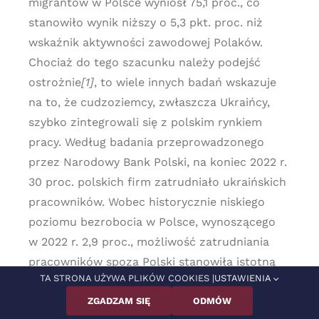
migrantów w Polsce wyniósł 75,1 proc., co
stanowiło wynik niższy o 5,3 pkt. proc. niż
wskaźnik aktywności zawodowej Polaków.
Chociaż do tego szacunku należy podejść
ostrożnie
[1]
, to wiele innych badań wskazuje
na to, że cudzoziemcy, zwłaszcza Ukraińcy,
szybko zintegrowali się z polskim rynkiem
pracy. Według badania przeprowadzonego
przez Narodowy Bank Polski, na koniec 2022 r.
30 proc. polskich firm zatrudniało ukraińskich
pracowników. Wobec historycznie niskiego
poziomu bezrobocia w Polsce, wynoszącego
w 2022 r. 2,9 proc., możliwość zatrudniania
pracowników spoza Polski stanowiła istotną
TA STRONA UŻYWA PLIKÓW COOKIES |
USTAWIENIA
pomoc dla przedsiębiorstw borykających się
z problemem braków kadrowych.
ZGADZAM SIĘ
ODMÓW