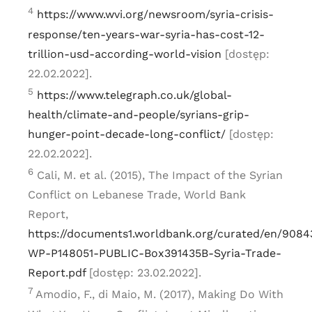
4
https://www.wvi.org/newsroom/syria-crisis-
response/ten-years-war-syria-has-cost-12-
trillion-usd-according-world-vision
[dostęp:
22.02.2022].
5
https://www.telegraph.co.uk/global-
health/climate-and-people/syrians-grip-
hunger-point-decade-long-conflict/
[dostęp:
22.02.2022].
6
Cali, M. et al. (2015), The Impact of the Syrian
Conflict on Lebanese Trade, World Bank
Report,
https://documents1.worldbank.org/curated/en/9084
WP-P148051-PUBLIC-Box391435B-Syria-Trade-
Report.pdf
[dostęp: 23.02.2022].
7
Amodio, F., di Maio, M. (2017), Making Do With