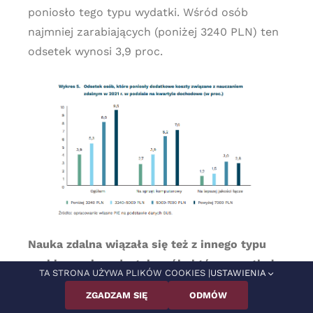
poniosło tego typu wydatki. Wśród osób
najmniej zarabiających (poniżej 3240 PLN) ten
odsetek wynosi 3,9 proc.
Nauka zdalna wiązała się też z innego typu
problemami – odsetek osób, które napotkały
TA STRONA UŻYWA PLIKÓW COOKIES |
USTAWIENIA
problemy związane z nauką zdalną wśród
ZGADZAM SIĘ
ODMÓW
osób sprawujących opiekę nad dzieckiem