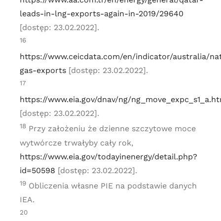
leads-in-lng-exports-again-in-2019/29640
[dostęp: 23.02.2022].
16
https://www.ceicdata.com/en/indicator/australia/na
gas-exports
[dostęp: 23.02.2022].
17
https://www.eia.gov/dnav/ng/ng_move_expc_s1_a.h
[dostęp: 23.02.2022].
18
Przy założeniu że dzienne szczytowe moce
wytwórcze trwałyby cały rok,
https://www.eia.gov/todayinenergy/detail.php?
id=50598
[dostęp: 23.02.2022].
19
Obliczenia własne PIE na podstawie danych
IEA.
20