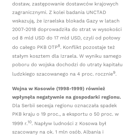
dostaw, zastępowanie dostawców krajowych
zagranicznymi. Z kolei badania UNCTAD
wskazują, że izraelska blokada Gazy w latach
2007-2018 doprowadziła do strat w wysokości
od 8 mld USD do 17 mld USD, czyli od połowy
8
do całego PKB OTP
. Konflikt pozostaje też
stałym kosztem dla Izraela. W wyniku samego
poboru do wojska dochodzi do utraty kapitału
9
ludzkiego szacowanego na 4 proc. rocznie
.
Wojna w Kosowie (1998-1999) również
wpłynęła negatywnie na gospodarki regionu.
Dla Serbii secesja regionu oznaczała spadek
PKB kraju o 19 proc., a eksportu o 50 proc. w
10
1999 r.
. Napływ ludności z Kosowa był
szacowany na ok. 1 mln osób. Albania i