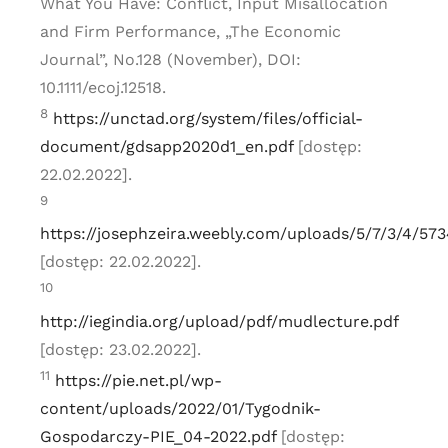
What You Have: Conflict, Input Misallocation
and Firm Performance, „The Economic
Journal”, No.128 (November), DOI:
10.1111/ecoj.12518.
8
https://unctad.org/system/files/official-
document/gdsapp2020d1_en.pdf
[dostęp:
22.02.2022].
9
https://josephzeira.weebly.com/uploads/5/7/3/4/573
[dostęp: 22.02.2022].
10
http://iegindia.org/upload/pdf/mudlecture.pdf
[dostęp: 23.02.2022].
11
https://pie.net.pl/wp-
content/uploads/2022/01/Tygodnik-
Gospodarczy-PIE_04-2022.pdf
[dostęp: