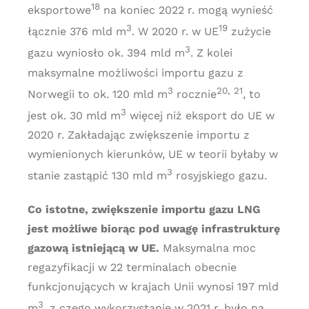
18
eksportowe
na koniec 2022 r. mogą wynieść
3
19
łącznie 376 mld m
. W 2020 r. w UE
zużycie
3
gazu wyniosło ok. 394 mld m
. Z kolei
maksymalne możliwości importu gazu z
3
20, 21
Norwegii to ok. 120 mld m
rocznie
, to
3
jest ok. 30 mld m
więcej niż eksport do UE w
2020 r. Zakładając zwiększenie importu z
wymienionych kierunków, UE w teorii byłaby w
3
stanie zastąpić 130 mld m
rosyjskiego gazu.
Co istotne, zwiększenie importu gazu LNG
jest możliwe biorąc pod uwagę infrastrukturę
gazową istniejącą w UE.
Maksymalna moc
regazyfikacji w 22 terminalach obecnie
funkcjonujących w krajach Unii wynosi 197 mld
3
m
, z czego wykorzystanie w 2021 r. było na