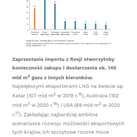
Zaprzestanie importu z Rosji stworzyłoby
konieczność zakupu i dostarczenia ok. 140
3
mld m
gazu z innych kierunków.
Największymi eksporterami LNG na świecie są:
3
15
Katar (107 mld m
w 2019 r.
), Australia (102
3
16
3
mld m
w 2020 r.
) i USA (69 mld m
w 2020
17
r.
). Zakładając najbardziej ambitne
scenariusze rozwoju możliwości eksportowych
tych krajów, ich szczytowe roczne moce