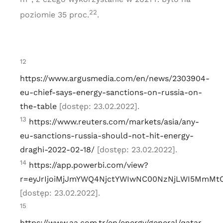
22
poziomie 35 proc.
.
12
https://www.argusmedia.com/en/news/2303904-
eu-chief-says-energy-sanctions-on-russia-on-
the-table
[dostęp: 23.02.2022].
13
https://www.reuters.com/markets/asia/any-
eu-sanctions-russia-should-not-hit-energy-
draghi-2022-02-18/
[dostęp: 23.02.2022].
14
https://app.powerbi.com/view?
r=eyJrIjoiMjJmYWQ4NjctYWIwNC00NzNjLWI5MmMt
[dostęp: 23.02.2022].
15
https://www.aa.com.tr/en/energy/general/qatar-