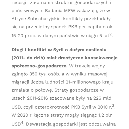
recesji i załamania struktur gospodarczych i
państwowych. Badania MFW wskazują, że w
Afryce Subsaharyjskiej konflikty przekładały
się na przeciętny spadek PKB per capita o ok.
2
15-20 proc. w danym państwie w ciągu 5 lat
.
Długi i konflikt w Syrii o dużym nasileniu
(2011- do dziś) miał drastyczne konsekwencje
społeczno-gospodarcze.
W trakcie wojny
zginęło 350 tys. osób, a w wyniku masowej
migracji liczba ludności 21-milionowego kraju
zmalała o połowę. Straty gospodarcze w
latach 2011-2016 szacowane były na 226 mld
3
USD, czyli czterokrotność PKB Syrii w 2010 r.
.
W 2020 r. łączne straty mogły sięgnąć 1,2 bln
4
USD
. Dewastacja gospodarki jest odczuwalna