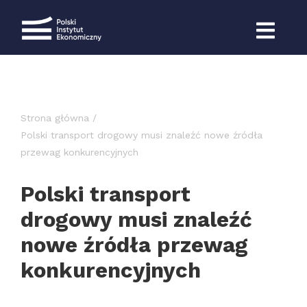
Przejdź
do
zawartości
Strona główna
Polski transport drogowy musi znaleźć nowe źródła
przewag konkurencyjnych
Polski transport
drogowy musi znaleźć
nowe źródła przewag
konkurencyjnych