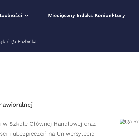
tualności
Miesięczny Indeks Koniunktury
tyk
Iga Rozbicka
hawioralnej
 w Szkole Głównej Handlowej oraz
ci i ubezpieczeń na Uniwersytecie