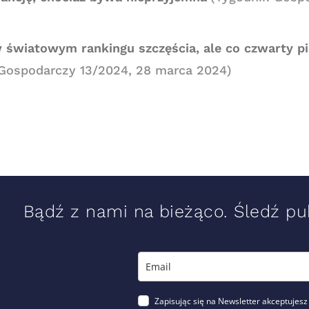
światowym rankingu szczęścia, ale co czwarty pię
Gospodarczy 13/2024, 28 marca 2024)
Bądź z nami na bieżąco. Śledź pub
Zapisując się na Newsletter akceptujesz