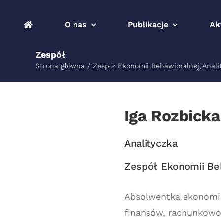
Przejdź
do
O nas
Publikacje
Ak
zawartości
Zespół
Strona główna
Zespół Ekonomii Behawioralnej
Anali
Iga Rozbicka
Analityczka
Zespół Ekonomii Be
Absolwentka ekonomii
finansów, rachunkowoś