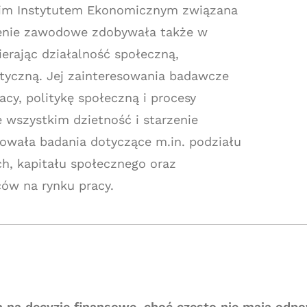
kim Instytutem Ekonomicznym związana
enie zawodowe zdobywała także w
ierając działalność społeczną,
tyczną. Jej zainteresowania badawcze
cy, politykę społeczną i procesy
 wszystkim dzietność i starzenie
izowała badania dotyczące m.in. podziału
, kapitału społecznego oraz
ów na rynku pracy.
ą na decyzje finansowe, choć często nie mają odp