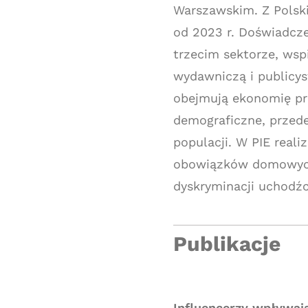
Warszawskim. Z Pols
od 2023 r. Doświadcz
trzecim sektorze, wsp
wydawniczą i publicys
obejmują ekonomię pra
demograficzne, przede
populacji. W PIE real
obowiązków domowych
dyskryminacji uchodźc
Publikacje
Influencerzy wpływaj