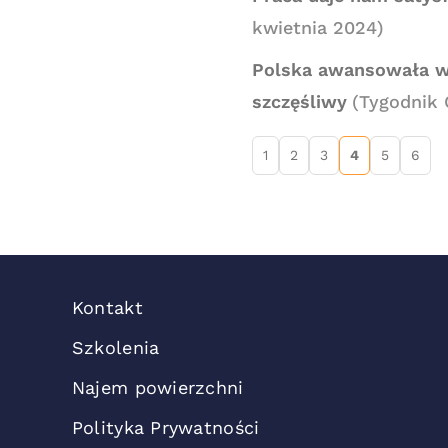
kwietnia 2024)
Polska awansowała w 
szczęśliwy
(Tygodnik 
1
2
3
4
5
6
Kontakt
Szkolenia
Najem powierzchni
Polityka Prywatności