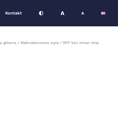
A
Kontakt
A
na główna
Makroekonomia wpis
RPP bez zmian stóp