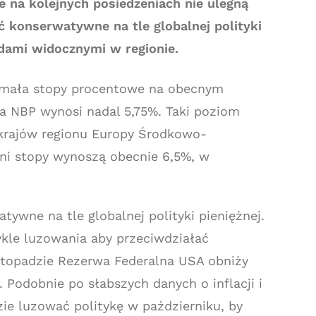
e na kolejnych posiedzeniach nie ulegną
yć konserwatywne na tle globalnej polityki
ndami widocznymi w regionie.
rzymała stopy procentowe na obecnym
 NBP wynosi nadal 5,75%. Taki poziom
 krajów regionu Europy Środkowo-
ni stopy wynoszą obecnie 6,5%, w
ywne na tle globalnej polityki pieniężnej.
kle luzowania aby przeciwdziałać
stopadzie Rezerwa Federalna USA obniży
 Podobnie po słabszych danych o inflacji i
zie luzować politykę w październiku, by