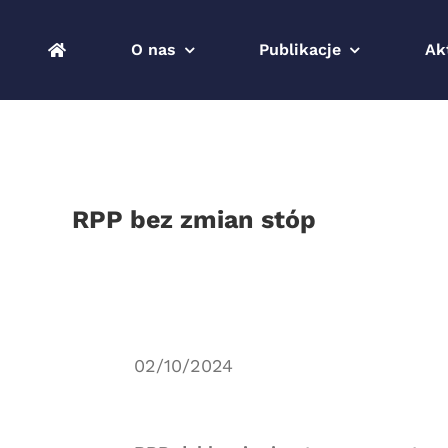
Przejdź
do
O nas
Publikacje
Ak
zawartości
RPP bez zmian stóp
02/10/2024