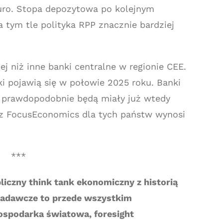
 euro. Stopa depozytowa po kolejnym
a tym tle polityka RPP znacznie bardziej
j niż inne banki centralne w regionie CEE.
ki pojawią się w połowie 2025 roku. Banki
h prawdopodobnie będą miały już wtedy
oz FocusEconomics dla tych państw wynosi
***
liczny think tank ekonomiczny z historią
 badawcze to przede wszystkim
gospodarka światowa, foresight