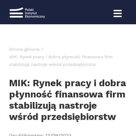
Przejdź
do
zawartości
Strona główna
MIK: Rynek pracy i dobra płynność finansowa firm
stabilizują nastroje wśród przedsiębiorstw
MIK: Rynek pracy i dobra
płynność finansowa firm
stabilizują nastroje
wśród przedsiębiorstw
Opublikowano: 13/09/2023