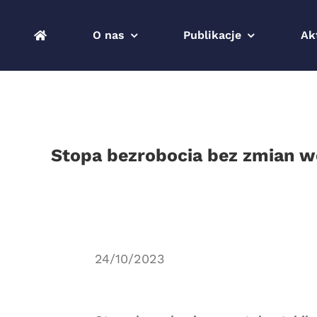
Przejdź
do
O nas
Publikacje
Ak
zawartości
Stopa bezrobocia bez zmian w
24/10/2023