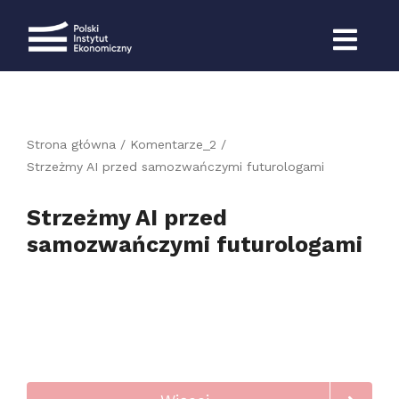
Przejdź
do
zawartości
Strona główna
Komentarze_2
Strzeżmy AI przed samozwańczymi futurologami
Strzeżmy AI przed
samozwańczymi futurologami