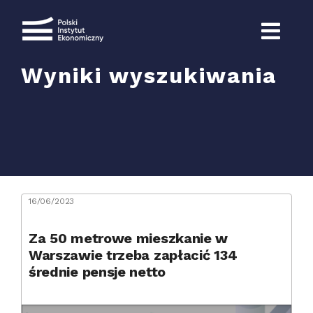
Przejdź
do
zawartości
Wyniki wyszukiwania
Szukaj
16/06/2023
Za 50 metrowe mieszkanie w
Warszawie trzeba zapłacić 134
średnie pensje netto