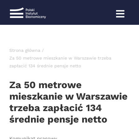
Przejdź
do
zawartości
Strona główna
Za 50 metrowe mieszkanie w Warszawie trzeba
zapłacić 134 średnie pensje netto
Za 50 metrowe
mieszkanie w Warszawie
trzeba zapłacić 134
średnie pensje netto
Komunikat prasowy