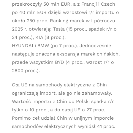
przekroczyły 50 mln EUR, a z Francji i Czech
po 40 mln EUR dzięki wzrostowi r/r importu o
około 250 proc. Ranking marek w I półroczu
2025 r. otwierają: Tesla (15 proc., spadek r/r o
24 proc.), KIA (8 proc.),
HYUNDAI i BMW (po 7 proc.). Jednocześnie
następuje znaczna ekspansja marek chińskich,
przede wszystkim BYD (4 proc., wzrost r/r o
2800 proc.).
Cła UE na samochody elektryczne z Chin
ograniczają import, ale go nie zahamowały.
Wartość importu z Chin do Polski spadła r/r
tylko o 10 proc., a do całej UE o 27 proc.
Pomimo ceł udział Chin w unijnym imporcie
samochodów elektrycznych wyniósł 41 proc.