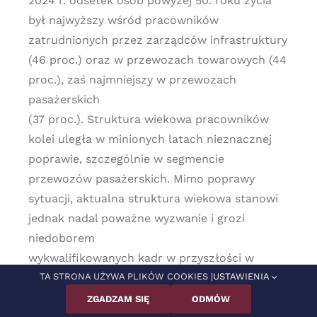
2024 r. odsetek osób powyżej 50. roku życia
był najwyższy wśród pracowników
zatrudnionych przez zarządców infrastruktury
(46 proc.) oraz w przewozach towarowych (44
proc.), zaś najmniejszy w przewozach
pasażerskich
(37 proc.). Struktura wiekowa pracowników
kolei uległa w minionych latach nieznacznej
poprawie, szczególnie w segmencie
przewozów pasażerskich. Mimo poprawy
sytuacji, aktualna struktura wiekowa stanowi
jednak nadal poważne wyzwanie i grozi
niedoborem
wykwalifikowanych kadr w przyszłości w
obliczu prognozowanego wzrostu przewozów.
TA STRONA UŻYWA PLIKÓW COOKIES |
USTAWIENIA
ZGADZAM SIĘ
ODMÓW
Jak wynika z raportu monitorowania rynku