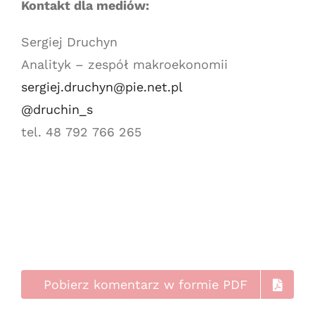
Kontakt dla mediów:
Sergiej Druchyn
Analityk – zespół makroekonomii
sergiej.druchyn@pie.net.pl
@druchin_s
tel. 48 792 766 265
Pobierz komentarz w formie PDF