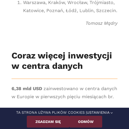
Warszawa, Kraków, Wrocław, Trójmiasto,
Katowice, Poznań, Łódź, Lublin, Szczecin.
Tomasz Mądry
Coraz więcej inwestycji
w centra danych
6,38 mld USD
zainwestowano w centra danych
w Europie w pierwszych pięciu miesiącach br.
TA STRONA UŻYWA PLIKÓW COOKIES |
USTAWIENIA
17 proc.
energii elektrycznej w Irlandii
ZGADZAM SIĘ
ODMÓW