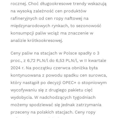
rocznej. Choć długookresowe trendy wskazują
na wysoką zależność cen produktów
rafineryjnych od cen ropy naftowej na
międzynarodowych rynkach, to sezonowość
konsumpcji paliw wciąż ma znaczenie w
analizie krótkookresowej.
Ceny paliw na stacjach w Polsce spadły o 3
proc., z 6,72 PLN/l do 6,53 PLN/l, w II kwartale
2024 r. Na początku czerwca obniżka była
kontynuowana z powodu spadku cen surowca,
który nastąpił po decyzji OPEC+ o stopniowym
wycofywaniu się z drugiego pakietu cięć
wydobycia. W nadchodzących tygodniach
możemy spodziewać się jednak zatrzymania
przeceny na polskich stacjach. Ceny ropy