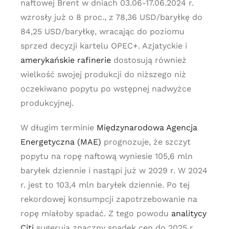
naftowej Brent w dniach 03.06-17.06.2024 r.
wzrosły już o 8 proc., z 78,36 USD/baryłkę do
84,25 USD/baryłkę, wracając do poziomu
sprzed decyzji kartelu OPEC+. Azjatyckie i
amerykańskie rafinerie
dostosują również
wielkość swojej produkcji do niższego niż
oczekiwano popytu po wstępnej nadwyżce
produkcyjnej.
W długim terminie
Międzynarodowa Agencja
Energetyczna (MAE)
prognozuje, że szczyt
popytu na ropę naftową wyniesie 105,6 mln
baryłek dziennie i nastąpi już w 2029 r. W 2024
r. jest to 103,4 mln baryłek dziennie. Po tej
rekordowej konsumpcji zapotrzebowanie na
ropę miałoby spadać. Z tego powodu
analitycy
Citi
sugerują znaczny spadek cen do 2025 r.