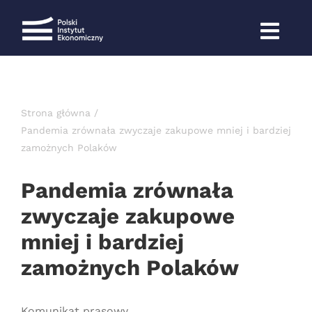
Przejdź
do
zawartości
Strona główna
Pandemia zrównała zwyczaje zakupowe mniej i bardziej
zamożnych Polaków
Pandemia zrównała
zwyczaje zakupowe
mniej i bardziej
zamożnych Polaków
Komunikat prasowy