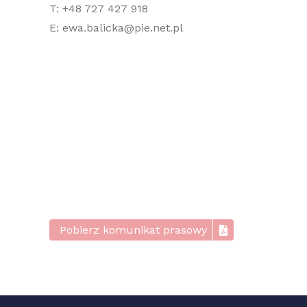
T: +48 727 427 918
E: ewa.balicka@pie.net.pl
Pobierz komunikat prasowy