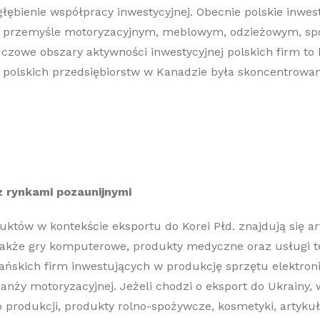
bienie współpracy inwestycyjnej. Obecnie polskie inwest
w przemyśle motoryzacyjnym, meblowym, odzieżowym, sp
czowe obszary aktywności inwestycyjnej polskich firm to
na polskich przedsiębiorstw w Kanadzie była skoncentrow
 rynkami pozaunijnymi
któw w kontekście eksportu do Korei Płd. znajdują się a
akże gry komputerowe, produkty medyczne oraz usługi t
reańskich firm inwestujących w produkcję sprzętu elektro
ranży motoryzacyjnej. Jeżeli chodzi o eksport do Ukrainy,
produkcji, produkty rolno-spożywcze, kosmetyki, artykuły