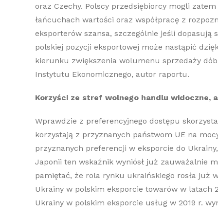
oraz Czechy. Polscy przedsiębiorcy mogli zatem
łańcuchach wartości oraz współpracę z rozpoz
eksporterów szansa, szczególnie jeśli dopasują
polskiej pozycji eksportowej może nastąpić dzię
kierunku zwiększenia wolumenu sprzedaży dóbr 
Instytutu Ekonomicznego, autor raportu.
Korzyści ze stref wolnego handlu widoczne, a
Wprawdzie z preferencyjnego dostępu skorzystał
korzystają z przyznanych państwom UE na mocy
przyznanych preferencji w eksporcie do Ukrainy,
Japonii ten wskaźnik wyniósł już zauważalnie mn
pamiętać, że rola rynku ukraińskiego rosła już 
Ukrainy w polskim eksporcie towarów w latach 20
Ukrainy w polskim eksporcie usług w 2019 r. wyn