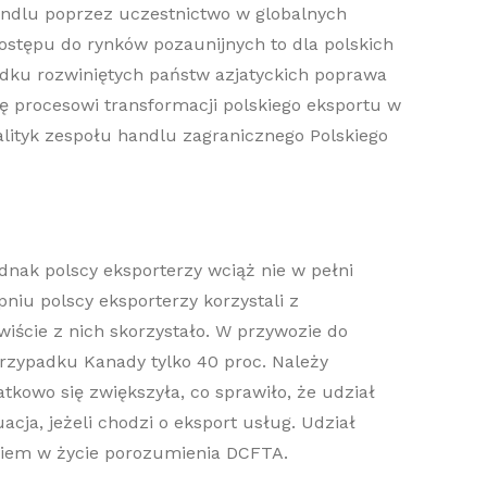
handlu poprzez uczestnictwo w globalnych
tępu do rynków pozaunijnych to dla polskich
padku rozwiniętych państw azjatyckich poprawa
ię procesowi transformacji polskiego eksportu w
ityk zespołu handlu zagranicznego Polskiego
dnak polscy eksporterzy wciąż nie w pełni
u polscy eksporterzy korzystali z
wiście z nich skorzystało. W przywozie do
 przypadku Kanady tylko 40 proc. Należy
tkowo się zwiększyła, co sprawiło, że udział
cja, jeżeli chodzi o eksport usług. Udział
jściem w życie porozumienia DCFTA.