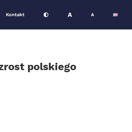
A
Kontakt
A
rost polskiego