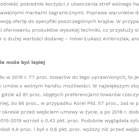
 odnieść pośrednie korzyści z utworzenia stref wolnego 
nawalnymi markami zagranicznymi. Poprawa warunków dos
 swoją ofertę do specyfiki poszczególnych krajów. W przy
ki oferowaniu produktów wysokiej techniki, co przysłuży s
o dużej wartości dodanej – mówi Łukasz Ambroziak, anal
le może być lepiej
o w 2019 r. 77 proc. towarów do tego uprawnionych, to je
 umów o wolnym handlu możliwości. W największym stopni
 gdzie aż 81 proc. objętych preferencjami towarów rzeczy
iej, bo 66 proc., w przypadku Korei Płd. 57 proc., zaś w
w okresie przed wejściem umowy w życie, a po 2016 r. doda
15-2019 wzrósł o 0,43 pkt. proc. Podobnie wyglądała sytua
iósł 4,9 proc. i był o 0,6 pkt. proc. wyższy niż przed we