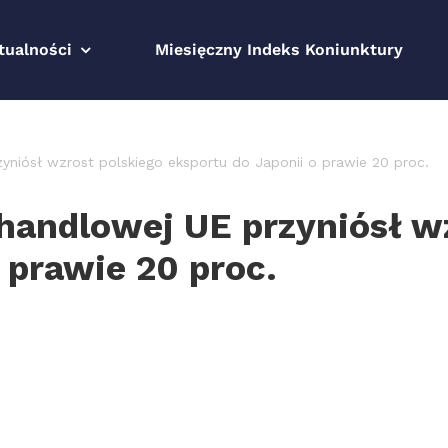
tualności
Miesięczny Indeks Koniunktury
niósł wzrost polskiego eksportu do Japonii o prawie 20 proc.
andlowej UE przyniósł wz
 prawie 20 proc.