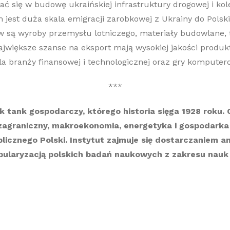
ać się w budowę ukraińskiej infrastruktury drogowej i k
jest duża skala emigracji zarobkowej z Ukrainy do Polski. 
w są wyroby przemysłu lotniczego, materiały budowlane, 
ajwiększe szanse na eksport mają wysokiej jakości produk
a branży finansowej i technologicznej oraz gry komputer
***
nk tank gospodarczy, którego historia sięga 1928 roku
agraniczny, makroekonomia, energetyka i gospodarka 
cznego Polski. Instytut zajmuje się dostarczaniem anal
pularyzacją polskich badań naukowych z zakresu nauk