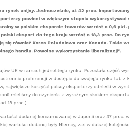
o na rynek unijny. Jednocześnie, aż 42 proc. importowa
sporterzy powinni w większym stopniu wykorzystywać 
krainy w polskim eksporcie towarów wzrósł o 0,6 pkt.
olski eksport do tego kraju wzrósł o 18,3 proc. Do r
ją się również Korea Południowa oraz Kanada. Takie wn
nego handlu. Powolne wykorzystanie liberalizacji”.
krajów UE w ramach jednolitego rynku. Pozostała część w
stronnie preferencji w dostępie do swojego rynku lub z 
 największe korzyści polscy eksporterzy odnieśli w wyni
onii mieliśmy do czynienia z wyraźnym skokiem eksportu
d 18 proc.).
 wartości dodanej konsumowanej w Japonii oraz 37 proc. w 
iej wartości dodanej były Niemcy, zaś w dalszej kolejnośc