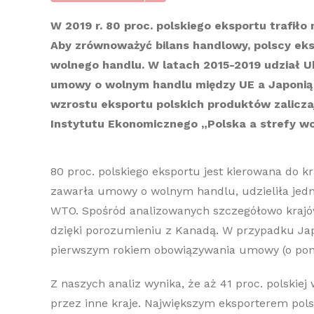
W 2019 r. 80 proc. polskiego eksportu trafił
Aby zrównoważyć bilans handlowy, polscy ek
wolnego handlu. W latach 2015-2019 udział U
umowy o wolnym handlu między UE a Japonią p
wzrostu eksportu polskich produktów zalicza
Instytutu Ekonomicznego „Polska a strefy wol
80 proc. polskiego eksportu jest kierowana do 
zawarła umowy o wolnym handlu, udzieliła jedno
WTO. Spośród analizowanych szczegółowo krajów,
dzięki porozumieniu z Kanadą. W przypadku Jap
pierwszym rokiem obowiązywania umowy (o pona
Z naszych analiz wynika, że aż 41 proc. polskiej
przez inne kraje. Największym eksporterem polsk