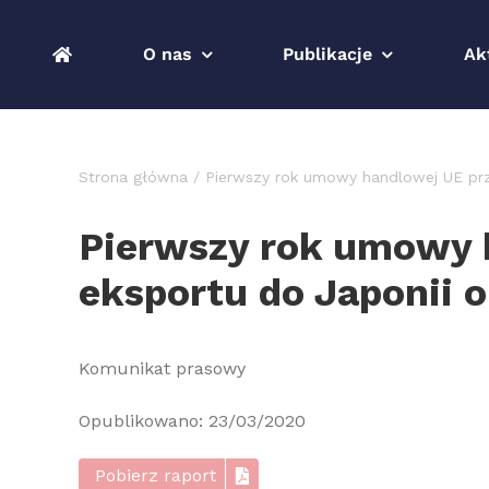
Przejdź
do
O nas
Publikacje
Ak
zawartości
Strona główna
Pierwszy rok umowy handlowej UE przy
Pierwszy rok umowy h
eksportu do Japonii o
Komunikat prasowy
Opublikowano: 23/03/2020
Pobierz raport