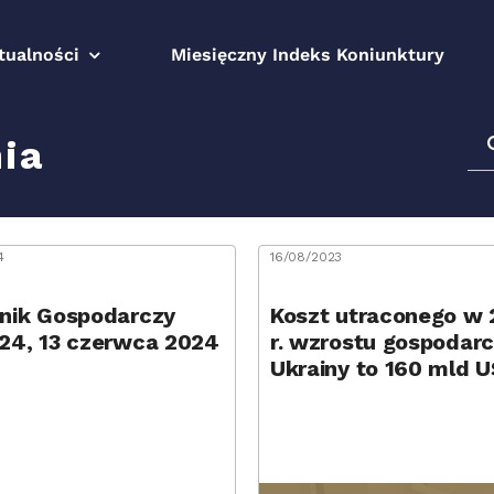
tualności
Miesięczny Indeks Koniunktury
Sz
ia
4
16/08/2023
nik Gospodarczy
Koszt utraconego w
24, 13 czerwca 2024
r. wzrostu gospodar
Ukrainy to 160 mld 