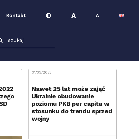
A
Kontakt
A
ukaj
01/03/2023
 2022
Nawet 25 lat może zająć
czego
Ukrainie obudowanie
USD
poziomu PKB per capita w
stosunku do trendu sprzed
wojny