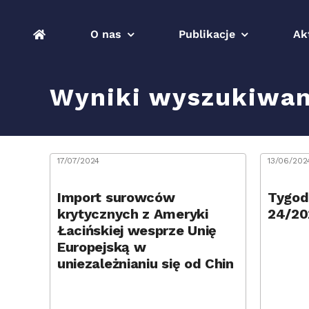
Przejdź
do
O nas
Publikacje
Ak
zawartości
Wyniki wyszukiwan
17/07/2024
13/06/202
Import surowców
Tygod
krytycznych z Ameryki
24/20
Łacińskiej wesprze Unię
Europejską w
uniezależnianiu się od Chin