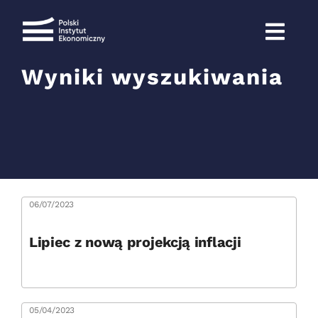
Przejdź
do
zawartości
Wyniki wyszukiwania
Szukaj
06/07/2023
Lipiec z nową projekcją inflacji
05/04/2023