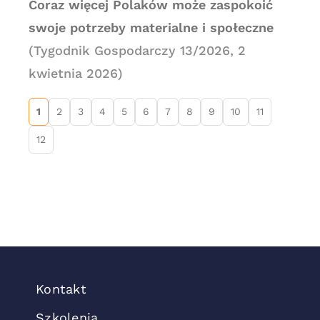
Coraz więcej Polaków może zaspokoić
swoje potrzeby materialne i społeczne
(Tygodnik Gospodarczy 13/2026, 2
kwietnia 2026)
1
2
3
4
5
6
7
8
9
10
11
12
Kontakt
Szkolenia