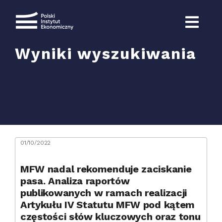
Przejdź
do
zawartości
Wyniki wyszukiwania
Szukaj
01/10/2022
MFW nadal rekomenduje zaciskanie
pasa. Analiza raportów
publikowanych w ramach realizacji
Artykułu IV Statutu MFW pod kątem
częstości słów kluczowych oraz tonu