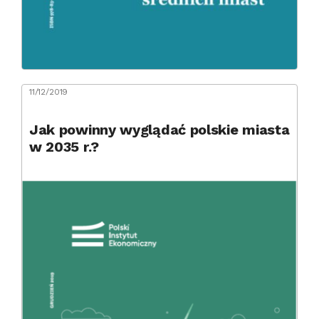
11/12/2019
Jak powinny wyglądać polskie miasta
w 2035 r.?