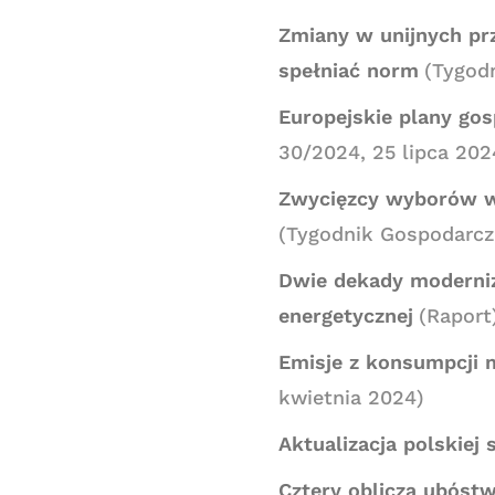
Zmiany w unijnych pr
spełniać norm
(Tygod
Europejskie plany go
30/2024, 25 lipca 202
Zwycięzcy wyborów we 
(Tygodnik Gospodarczy
Dwie dekady moderniza
energetycznej
(Raport
Emisje z konsumpcji 
kwietnia 2024)
Aktualizacja polskiej 
Cztery oblicza ubóst