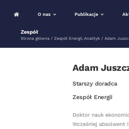
Przejdź
do
O nas
Publikacje
Ak
zawartości
Zespół
Strona główna
Zespół Energii
Analityk
Adam Juszc
Adam Juszc
Starszy doradca
Zespół Energii
Doktor nauk ekonomic
Wcześniej absolwent I