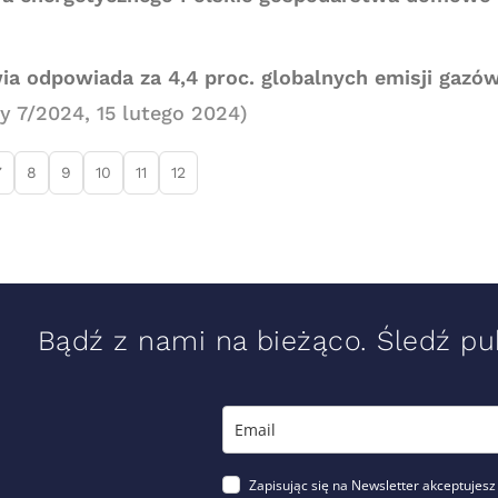
a odpowiada za 4,4 proc. globalnych emisji gazów
 7/2024, 15 lutego 2024)
7
8
9
10
11
12
Bądź z nami na bieżąco. Śledź pub
Zapisując się na Newsletter akceptujesz