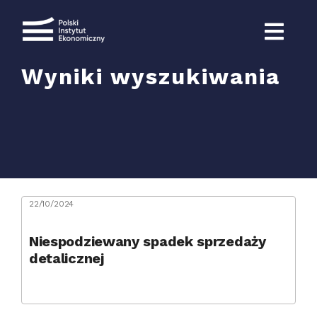
Przejdź
do
zawartości
Wyniki wyszukiwania
Szukaj
22/10/2024
Niespodziewany spadek sprzedaży
detalicznej