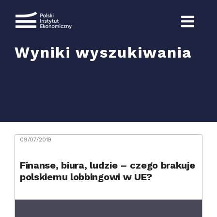
Przejdź
do
zawartości
Wyniki wyszukiwania
Szukaj
09/07/2019
Finanse, biura, ludzie – czego brakuje
polskiemu lobbingowi w UE?