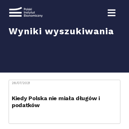
Przejdź
do
zawartości
Wyniki wyszukiwania
Szukaj
28/07/2021
Kiedy Polska nie miała długów i
podatków