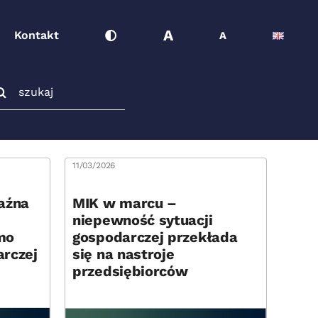
A
Kontakt
A
ukaj
11/03/2026
aźna
MIK w marcu –
niepewność sytuacji
mo
gospodarczej przekłada
rczej
się na nastroje
przedsiębiorców