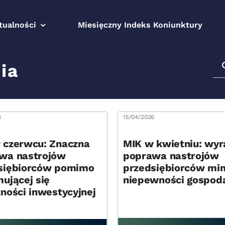
tualności
Miesięczny Indeks Koniunktury
Sz
ia
6
15/04/2026
 czerwcu: Znaczna
MIK w kwietniu: wyr
wa nastrojów
poprawa nastrojów
siębiorców pomimo
przedsiębiorców mi
ującej się
niepewności gospoda
żności inwestycyjnej