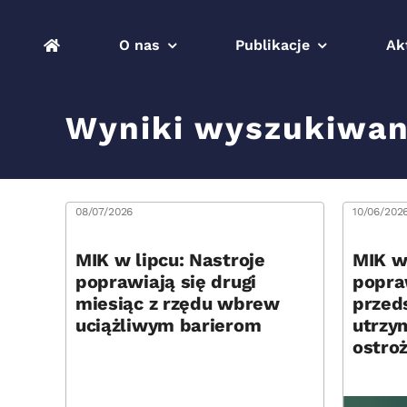
Przejdź
do
O nas
Publikacje
Ak
zawartości
Wyniki wyszukiwan
08/07/2026
10/06/202
MIK w lipcu: Nastroje
MIK w
poprawiają się drugi
popra
miesiąc z rzędu wbrew
przed
uciążliwym barierom
utrzym
ostro