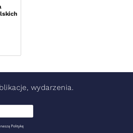
a
lskich
likacje, wydarzenia.
 naszą Politykę