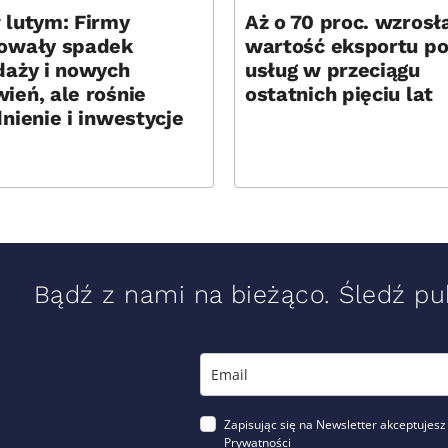
 lutym: Firmy
Aż o 70 proc. wzrosł
owały spadek
wartość eksportu po
daży i nowych
usług w przeciągu
ień, ale rośnie
ostatnich pięciu lat
nienie i inwestycje
Bądź z nami na bieżąco. Śledź pub
Zapisując się na Newsletter akceptujesz
Prywatności