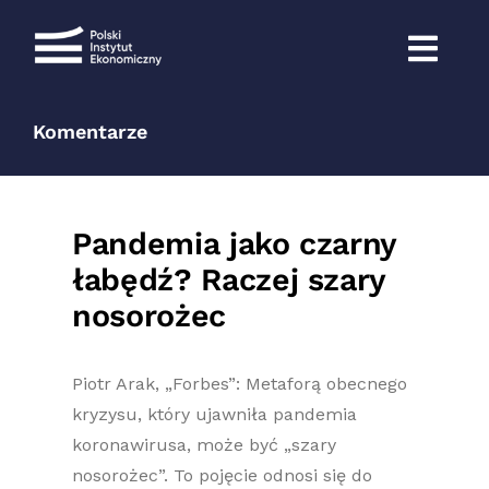
Przejdź
do
zawartości
Komentarze
Pandemia jako czarny
łabędź? Raczej szary
nosorożec
Piotr Arak, „Forbes”: Metaforą obecnego
kryzysu, który ujawniła pandemia
koronawirusa, może być „szary
nosorożec”. To pojęcie odnosi się do