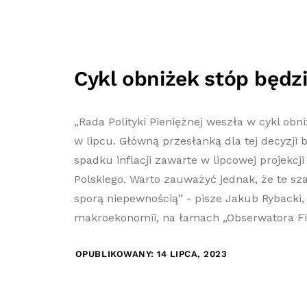
Cykl obniżek stóp będz
„Rada Polityki Pieniężnej weszła w cykl ob
w lipcu. Główną przesłanką dla tej decyzji 
spadku inflacji zawarte w lipcowej projekc
Polskiego. Warto zauważyć jednak, że te sz
sporą niepewnością” - pisze Jakub Rybacki,
makroekonomii, na łamach „Obserwatora F
OPUBLIKOWANY: 14 LIPCA, 2023