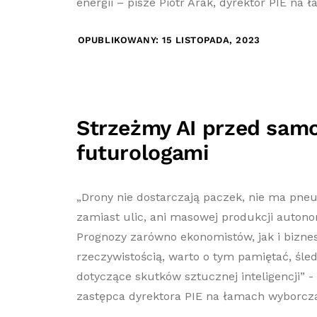
energii – pisze Piotr Arak, dyrektor PIE na 
OPUBLIKOWANY: 15 LISTOPADA, 2023
Strzeżmy AI przed sa
futurologami
„Drony nie dostarczają paczek, nie ma pne
zamiast ulic, ani masowej produkcji auto
Prognozy zarówno ekonomistów, jak i biznes
rzeczywistością, warto o tym pamiętać, śle
dotyczące skutków sztucznej inteligencji” -
zastępca dyrektora PIE na łamach wyborcza