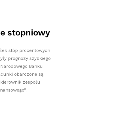
ie stopniowy
niżek stóp procentowych
były prognozy szybkiego
ji Narodowego Banku
acunki obarczone są
 kierownik zespołu
inansowego”.