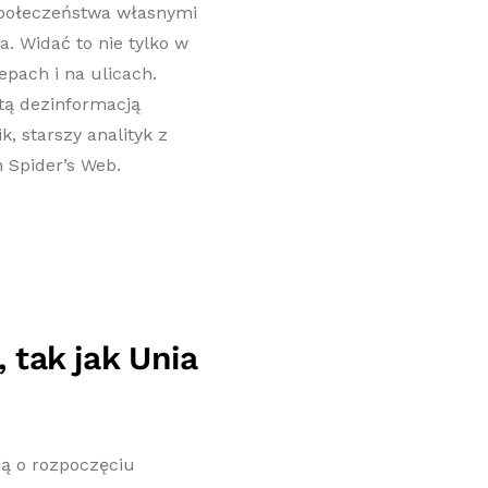
połeczeństwa własnymi
. Widać to nie tylko w
epach i na ulicach.
tą dezinformacją
, starszy analityk z
 Spider’s Web.
 tak jak Unia
ją o rozpoczęciu