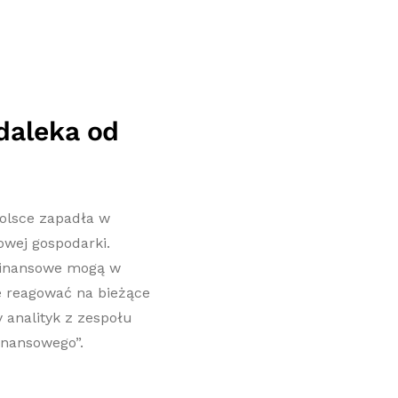
daleka od
olsce zapadła w
owej gospodarki.
 finansowe mogą w
e reagować na bieżące
 analityk z zespołu
inansowego”.