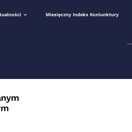
tualności
Miesięczny Indeks Koniunktury
S
anym
ym