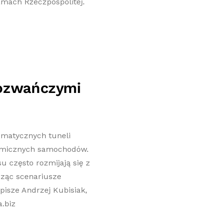
łamach Rzeczpospolitej.
mozwańczymi
umatycznych tuneli
nomicznych samochodów.
u często rozmijają się z
dząc scenariusze
 pisze Andrzej Kubisiak,
.biz