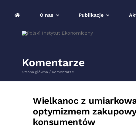
Przejdź
do
O nas
Publikacje
Ak
zawartości
Komentarze
Strona główna
Komentarze
Wielkanoc z umiarkow
optymizmem zakupow
konsumentów