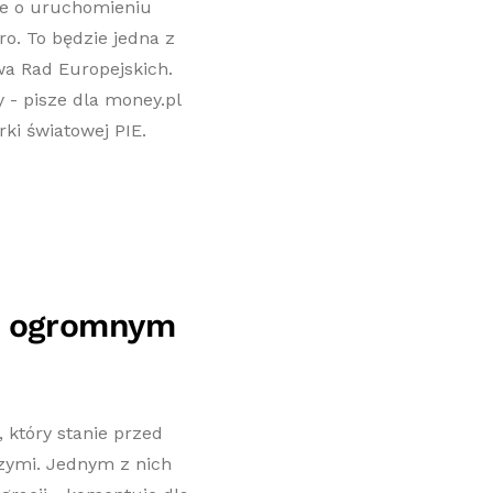
że o uruchomieniu
o. To będzie jedna z
wa Rad Europejskich.
y - pisze dla money.pl
ki światowej PIE.
d ogromnym
który stanie przed
ymi. Jednym z nich