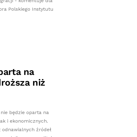
gracji - komentuje dla
ora Polskiego Instytutu
parta na
droższa niż
 nie będzie oparta na
ak i ekonomicznych.
ał odnawialnych źródeł