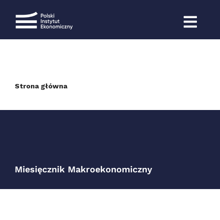
Przejdź
do
Miesięcznik
zawartości
Makroekonomiczny
Strona główna
Miesięcznik Makroekonomiczny
Miesięcznik Makroekonomiczny