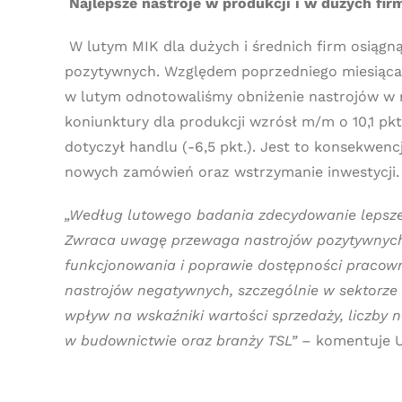
Najlepsze nastroje w produkcji i w dużych fir
W lutym MIK dla dużych i średnich firm osiągną
pozytywnych. Względem poprzedniego miesiąca od
w lutym odnotowaliśmy obniżenie nastrojów w mi
koniunktury dla produkcji wzrósł m/m o 10,1 pkt
dotyczył handlu (-6,5 pkt.). Jest to konsekwe
nowych zamówień oraz wstrzymanie inwestycji.
„Według lutowego badania zdecydowanie lepsze 
Zwraca uwagę przewaga nastrojów pozytywnych w
funkcjonowania i poprawie dostępności pracown
nastrojów negatywnych, szczególnie w sektorz
wpływ na wskaźniki wartości sprzedaży, liczby
w budownictwie oraz branży TSL”
– komentuje U