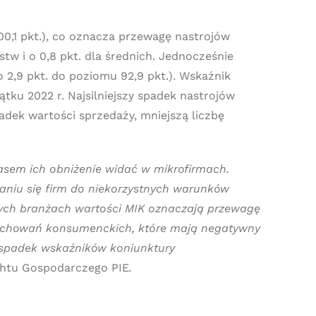
00,1 pkt.), co oznacza przewagę nastrojów
w i o 0,8 pkt. dla średnich. Jednocześnie
 2,9 pkt. do poziomu 92,9 pkt.). Wskaźnik
ątku 2022 r. Najsilniejszy spadek nastrojów
dek wartości sprzedaży, mniejszą liczbę
asem ich obniżenie widać w mikrofirmach.
aniu się firm do niekorzystnych warunków
łych branżach wartości MIK oznaczają przewagę
zachowań konsumenckich, które mają negatywny
 spadek wskaźników koniunktury
ightu Gospodarczego PIE
.