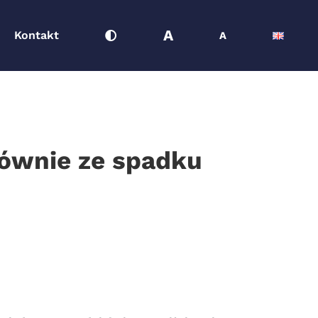
A
Kontakt
A
łównie ze spadku