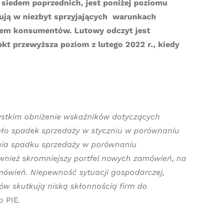
 siedem poprzednich, jest poniżej poziomu
nują w niezbyt sprzyjających warunkach
ytem konsumentów. Lutowy odczyt jest
 pkt przewyższa poziom z lutego 2022 r., kiedy
zystkim obniżenie wskaźników dotyczących
ało spadek sprzedaży w styczniu w porównaniu
cznia spadku sprzedaży w porównaniu
wnież skromniejszy portfel nowych zamówień, na
mówień. Niepewność sytuacji gospodarczej,
tów skutkują niską skłonnością firm do
o PIE
.