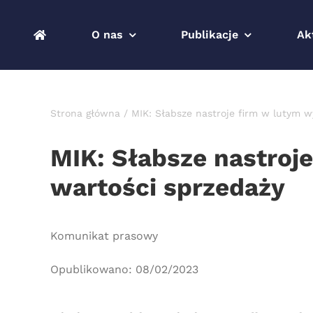
Przejdź
do
O nas
Publikacje
Ak
zawartości
Strona główna
MIK: Słabsze nastroje firm w lutym w
MIK: Słabsze nastroj
wartości sprzedaży
Komunikat prasowy
Opublikowano: 08/02/2023