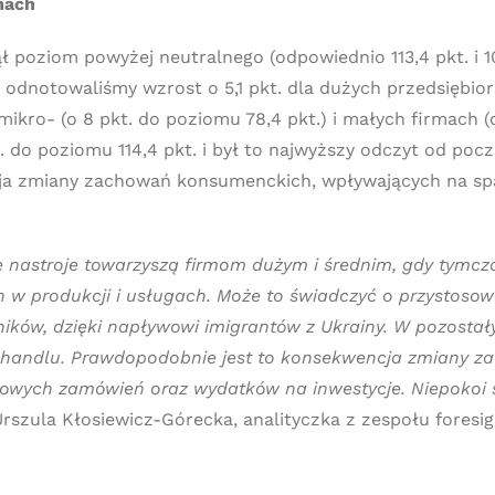
mach
ł poziom powyżej neutralnego (odpowiednio 113,4 pkt. i 1
notowaliśmy wzrost o 5,1 pkt. dla dużych przedsiębiorst
kro- (o 8 pkt. do poziomu 78,4 pkt.) i małych firmach (o
. do poziomu 114,4 pkt. i był to najwyższy odczyt od pocz
ncja zmiany zachowań konsumenckich, wpływających na spa
nastroje towarzyszą firmom dużym i średnim, gdy tymcz
 produkcji i usługach. Może to świadczyć o przystosow
ików, dzięki napływowi imigrantów z Ukrainy. W pozosta
e handlu. Prawdopodobnie jest to konsekwencja zmiany 
 nowych zamówień oraz wydatków na inwestycje. Niepokoi
rszula Kłosiewicz-Górecka, analityczka z zespołu fores