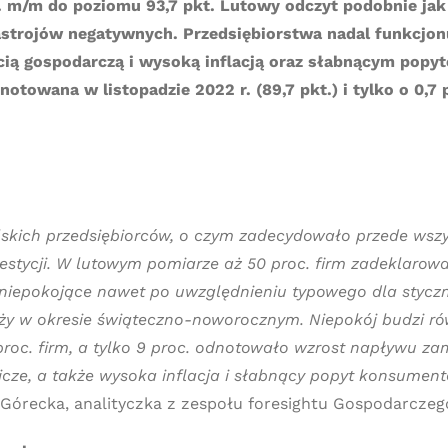
t. m/m do poziomu 93,7 pkt. Lutowy odczyt podobnie jak
astrojów negatywnych. Przedsiębiorstwa nadal funkcjo
cią gospodarczą i wysoką inflacją oraz słabnącym pop
notowana w listopadzie 2022 r. (89,7 pkt.) i tylko o 0,7
olskich przedsiębiorców, o czym zadecydowało przede ws
estycji. W lutowym pomiarze aż 50 proc. firm zadeklarow
t to niepokojące nawet po uwzględnieniu typowego dla sty
y w okresie świąteczno-noworocznym. Niepokój budzi ró
oc. firm, a tylko 9 proc. odnotowało wzrost napływu za
nicze, a także wysoka inflacja i słabnący popyt konsumen
Górecka, analityczka z zespołu foresightu Gospodarczeg