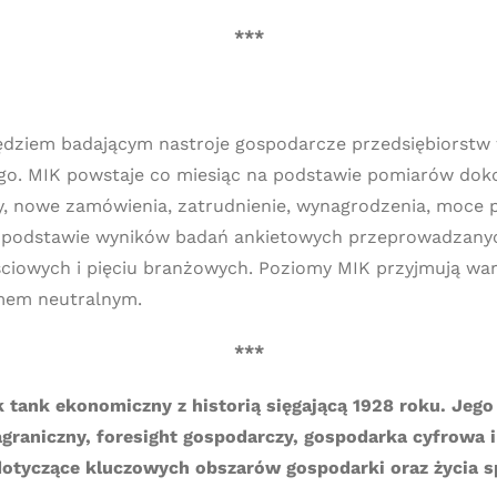
***
zędziem badającym nastroje gospodarcze przedsiębiorstw
o. MIK powstaje co miesiąc na podstawie pomiarów dok
y, nowe zamówienia, zatrudnienie, wynagrodzenia, moce p
a podstawie wyników badań ankietowych przeprowadzanyc
ciowych i pięciu branżowych. Poziomy MIK przyjmują wart
omem neutralnym.
***
k tank ekonomiczny z historią sięgającą 1928 roku. Je
graniczny, foresight gospodarczy, gospodarka cyfrowa 
 dotyczące kluczowych obszarów gospodarki oraz życia 