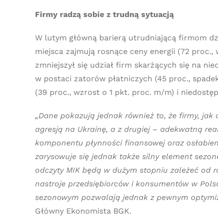
Firmy radzą sobie z trudną sytuacją
W lutym główną barierą utrudniającą firmom dzia
miejsca zajmują rosnące ceny energii (72 proc.,
zmniejszył się udział firm skarżących się na ni
w postaci zatorów płatniczych (45 proc., spade
(39 proc., wzrost o 1 pkt. proc. m/m) i niedost
„Dane pokazują jednak również to, że firmy, ja
agresją na Ukrainę, a z drugiej – adekwatną re
komponentu płynności finansowej oraz osłabi
zarysowuje się jednak także silny element sez
odczyty MIK będą w dużym stopniu zależeć od ro
nastroje przedsiębiorców i konsumentów w Polsc
sezonowym pozwalają jednak z pewnym optymi
Główny Ekonomista BGK.