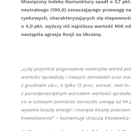
Miesięczny Indeks Koniunktury spadł o 3,7 pk
neutralnego (100,0) oznaczającego przewagę n
rynkowych, charakteryzujących się niepewnoś
o 4,0 pkt. wyższy niż najniższa wartość MIK od
nastąpiła agresja Rosji na Ukrainę.
„Luty przyniósł pogorszenie nastrojów wśród p
wartości sprzedaży i nowych zamówień oraz inw
z grudniem ub.r., a tylko 12 proc. wzrost. Jes
z ponadprzeciętnym wzrostem wartości sprzedaż
co w lutowym pomiarze zwracało uwagę aż 44 pr
wysokie koszty energii i rosnące koszty pracow
inwestowania” ­
– komentuje Urszula Kłosiewicz-