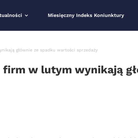
tualności
Miesięczny Indeks Koniunktury
ynikają głównie ze spadku wartości sprzedaży
e firm w lutym wynikają g