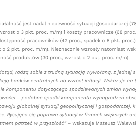
łalność jest nadal niepewność sytuacji gospodarczej (78 
 wzrost o 3 pkt. proc. m/m) i koszty pracownicze (68 proc.
edostępność pracowników (42 proc., spadek o 6 pkt. proc.)
k o 2 pkt. proc. m/m). Nieznacznie wzrosły natomiast ws
ępność produktów (30 proc., wzrost o 2 pkt. proc. m/m).
k dotąd, radzą sobie z trudną sytuacją wywołaną, z jedne
akcją banków centralnych na wzrost inflacji. Wskazuje na
enie komponentu dotyczącego spodziewanych zmian wyna
onowości – podobne spadki komponentu wynagrodzeń obser
zwoju globalnej sytuacji geopolitycznej i gospodarczej, 
e. Rysująca się poprawa sytuacji w firmach większych ora
zmem patrzeć w przyszłość” –
wskazuje Mateusz Walewsk