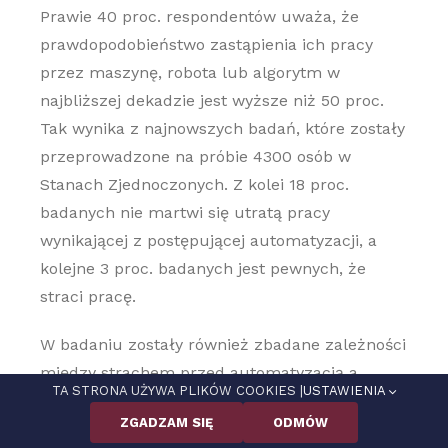
Prawie 40 proc. respondentów uważa, że
prawdopodobieństwo zastąpienia ich pracy
przez maszynę, robota lub algorytm w
najbliższej dekadzie jest wyższe niż 50 proc.
Tak wynika z najnowszych badań, które zostały
przeprowadzone na próbie 4300 osób w
Stanach Zjednoczonych. Z kolei 18 proc.
badanych nie martwi się utratą pracy
wynikającej z postępującej automatyzacji, a
kolejne 3 proc. badanych jest pewnych, że
straci pracę.
W badaniu zostały również zbadane zależności
między strachem przed automatyzacją a
TA STRONA UŻYWA PLIKÓW COOKIES |
USTAWIENIA
preferencjami i postawami pracowników.
ZGADZAM SIĘ
ODMÓW
Przeprowadzono eksperyment, w którym