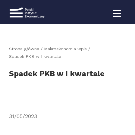
Przejdź
do
zawartości
Strona główna
Makroekonomia wpis
Spadek PKB w I kwartale
Spadek PKB w I kwartale
31/05/2023