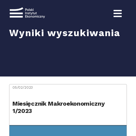
Przejdź
do
zawartości
Wyniki wyszukiwania
Szukaj
05/02/2023
Miesięcznik Makroekonomiczny
1/2023