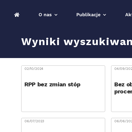
Przejdź
do
O nas
Publikacje
Ak
zawartości
Wyniki wyszukiwan
02/10/2024
04/09/20
RPP bez zmian stóp
Bez o
proce
06/07/2023
06/06/20