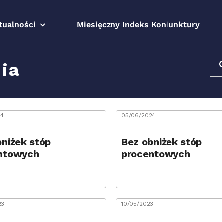
tualności
Miesięczny Indeks Koniunktury
Sz
ia
24
05/06/2024
bniżek stóp
Bez obniżek stóp
ntowych
procentowych
23
10/05/2023