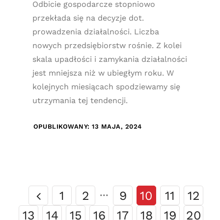
Odbicie gospodarcze stopniowo
przekłada się na decyzje dot.
prowadzenia działalności. Liczba
nowych przedsiębiorstw rośnie. Z kolei
skala upadłości i zamykania działalności
jest mniejsza niż w ubiegłym roku. W
kolejnych miesiącach spodziewamy się
utrzymania tej tendencji.
OPUBLIKOWANY: 13 MAJA, 2024
1
2
···
9
10
11
12
13
14
15
16
17
18
19
20