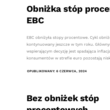
Obniżka stóp proc
EBC
EBC obniżyła stopy procentowe. Cykl obniż
kontynuowany jeszcze w tym roku. Głów
wspierającym decyzję jest spadająca inflacj
konsumentów w strefie euro pozostają nisk
OPUBLIKOWANY: 6 CZERWCA, 2024
Bez obniżek stóp
procentowych