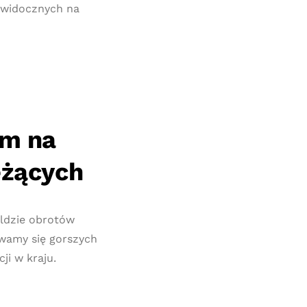
 widocznych na
em na
eżących
aldzie obrotów
ewamy się gorszych
i w kraju.