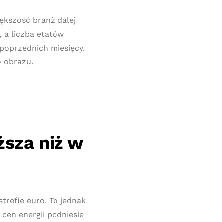
iększość branż dalej
 a liczba etatów
poprzednich miesięcy.
o obrazu.
ższa niż w
strefie euro. To jednak
cen energii podniesie