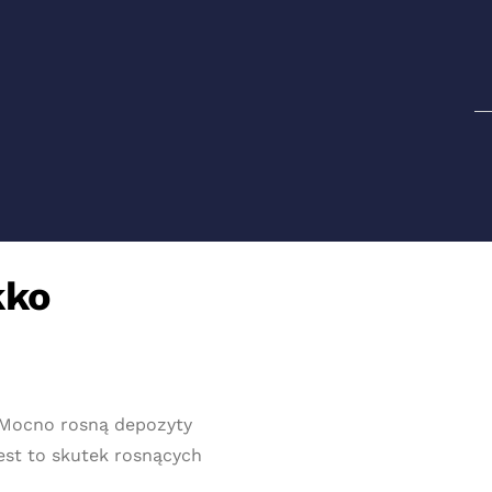
Sz
kko
 Mocno rosną depozyty
st to skutek rosnących