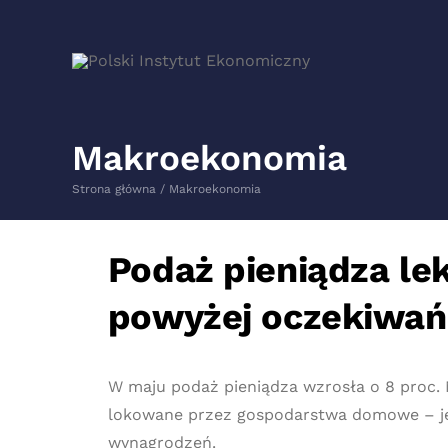
Makroekonomia
Strona główna
Makroekonomia
Podaż pieniądza le
powyżej oczekiwań
W maju podaż pieniądza wzrosła o 8 proc.
lokowane przez gospodarstwa domowe – je
wynagrodzeń.