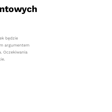
entowych
ek będzie
nym argumentem
a. Oczekiwania
ie.