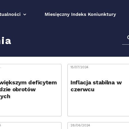
tualności
Miesięczny Indeks Koniunktury
Sz
ia
4
15/07/2024
 większym deficytem
Inflacja stabilna w
ldzie obrotów
czerwcu
cych
4
28/06/2024