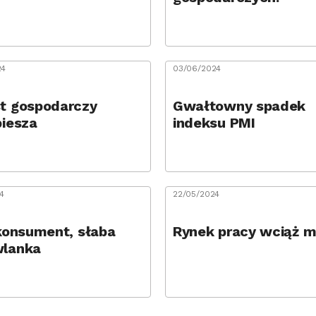
24
03/06/2024
t gospodarczy
Gwałtowny spadek
piesza
indeksu PMI
4
22/05/2024
 konsument, słaba
Rynek pracy wciąż 
lanka