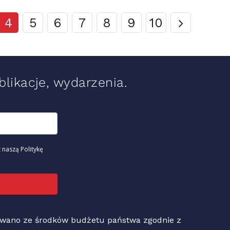
4
5
6
7
8
9
10
likacje, wydarzenia.
 naszą Politykę
sowano ze środków budżetu państwa zgodnie z